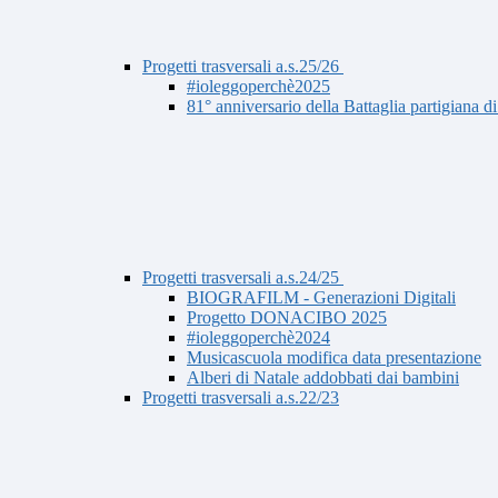
Progetti trasversali a.s.25/26
#ioleggoperchè2025
81° anniversario della Battaglia partigiana d
Progetti trasversali a.s.24/25
BIOGRAFILM - Generazioni Digitali
Progetto DONACIBO 2025
#ioleggoperchè2024
Musicascuola modifica data presentazione
Alberi di Natale addobbati dai bambini
Progetti trasversali a.s.22/23