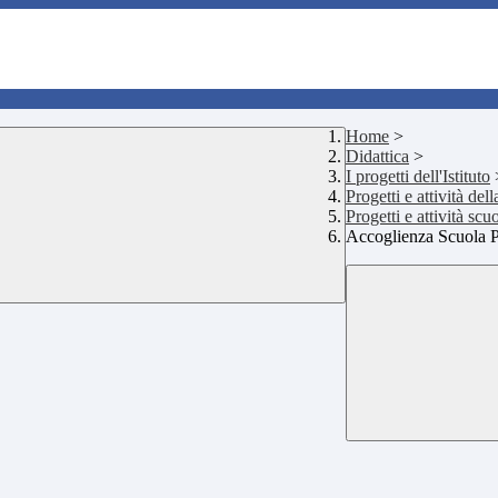
Home
>
Didattica
>
I progetti dell'Istituto
Progetti e attività del
Progetti e attività sc
Accoglienza Scuola P