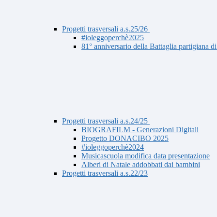
Progetti trasversali a.s.25/26
#ioleggoperchè2025
81° anniversario della Battaglia partigiana d
Progetti trasversali a.s.24/25
BIOGRAFILM - Generazioni Digitali
Progetto DONACIBO 2025
#ioleggoperchè2024
Musicascuola modifica data presentazione
Alberi di Natale addobbati dai bambini
Progetti trasversali a.s.22/23