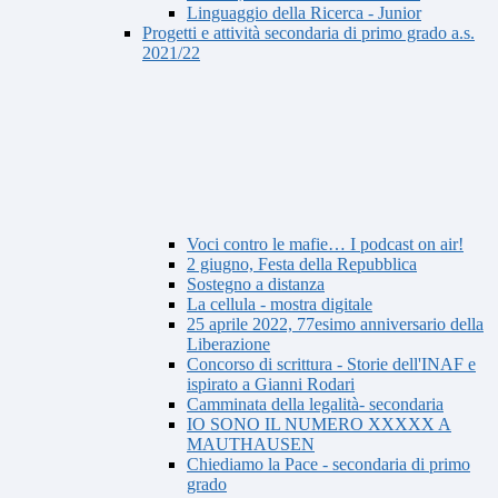
Linguaggio della Ricerca - Junior
Progetti e attività secondaria di primo grado a.s.
2021/22
Voci contro le mafie… I podcast on air!
2 giugno, Festa della Repubblica
Sostegno a distanza
La cellula - mostra digitale
25 aprile 2022, 77esimo anniversario della
Liberazione
Concorso di scrittura - Storie dell'INAF e
ispirato a Gianni Rodari
Camminata della legalità- secondaria
IO SONO IL NUMERO XXXXX A
MAUTHAUSEN
Chiediamo la Pace - secondaria di primo
grado