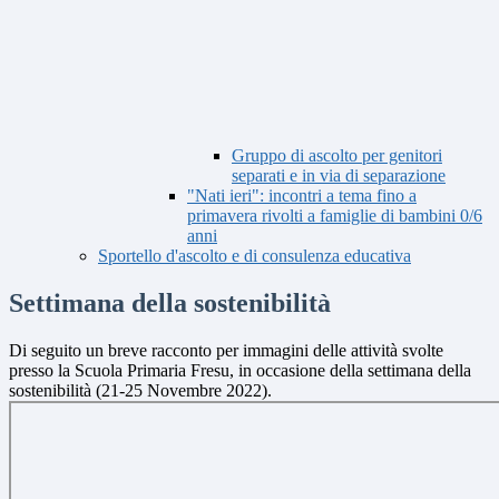
Gruppo di ascolto per genitori
separati e in via di separazione
"Nati ieri": incontri a tema fino a
primavera rivolti a famiglie di bambini 0/6
anni
Sportello d'ascolto e di consulenza educativa
Settimana della sostenibilità
Di seguito un breve racconto per immagini delle attività svolte
presso la Scuola Primaria Fresu, in occasione della settimana della
sostenibilità (21-25 Novembre 2022).