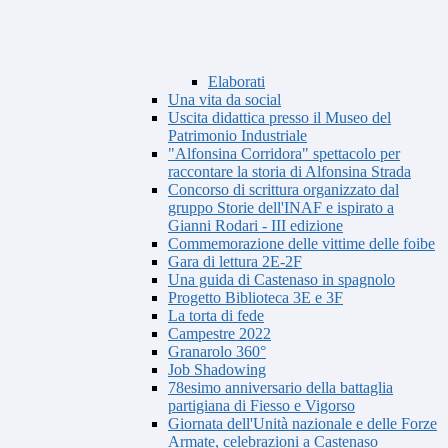
Elaborati
Una vita da social
Uscita didattica presso il Museo del
Patrimonio Industriale
"Alfonsina Corridora" spettacolo per
raccontare la storia di Alfonsina Strada
Concorso di scrittura organizzato dal
gruppo Storie dell'INAF e ispirato a
Gianni Rodari - III edizione
Commemorazione delle vittime delle foibe
Gara di lettura 2E-2F
Una guida di Castenaso in spagnolo
Progetto Biblioteca 3E e 3F
La torta di fede
Campestre 2022
Granarolo 360°
Job Shadowing
78esimo anniversario della battaglia
partigiana di Fiesso e Vigorso
Giornata dell'Unità nazionale e delle Forze
Armate, celebrazioni a Castenaso