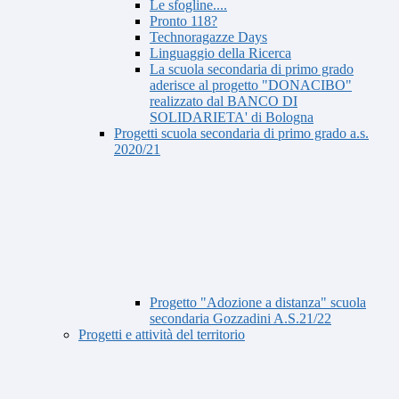
Le sfogline....
Pronto 118?
Technoragazze Days
Linguaggio della Ricerca
La scuola secondaria di primo grado
aderisce al progetto "DONACIBO"
realizzato dal BANCO DI
SOLIDARIETA' di Bologna
Progetti scuola secondaria di primo grado a.s.
2020/21
Progetto "Adozione a distanza" scuola
secondaria Gozzadini A.S.21/22
Progetti e attività del territorio