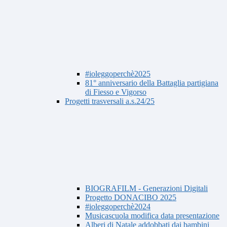
#ioleggoperchè2025
81° anniversario della Battaglia partigiana
di Fiesso e Vigorso
Progetti trasversali a.s.24/25
BIOGRAFILM - Generazioni Digitali
Progetto DONACIBO 2025
#ioleggoperchè2024
Musicascuola modifica data presentazione
Alberi di Natale addobbati dai bambini