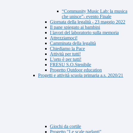
“Community Music Lab: la musica
che unisce”- evento Finale
Giornata della legalità - 23 maggio 2022
Il pane spiegato ai bambini
I lavori del laboratorio sulla memoria
Attrezziamoci!
Camminata della legalità
Chiediamo la Pace
Attività per tutti!
L'orto è per tutti!
FRESU S.O.Stenibile
Progetto Outdoor education
Progetti e attività scuola primaria a.s. 2020/21
Giochi da cortile
Progetto "Le scale parlanti"