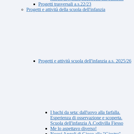
Progetti trasversali a.s.22/23
Progetti e attività della scuola dell'infanzia
Progetti e attività scuola dell'infanzia a.s. 2025/26
I bachi da seta: dall'uovo alla farfalla.
Esperienza di osservazione e scoperta.
Scuola dell'infanzia A.Codivilla Fiesso
Me lo aspettavo diverso!
Nuovi Angoli di Gioco alla "Giostra"