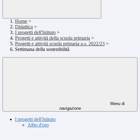
Home
>
Didattica
>
I progetti dell'Istituto
>
Progetti e attività della scuola primaria
>
Progetti e attività scuola primaria a.s. 2022/23
>
Settimana della sostenibilità
Menu di
navigazione
I progetti dell'Istituto
Albo d'oro