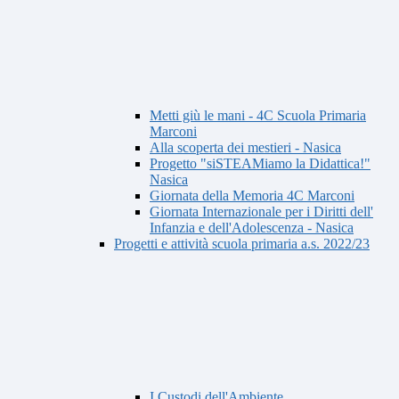
Metti giù le mani - 4C Scuola Primaria
Marconi
Alla scoperta dei mestieri - Nasica
Progetto "siSTEAMiamo la Didattica!"
Nasica
Giornata della Memoria 4C Marconi
Giornata Internazionale per i Diritti dell'
Infanzia e dell'Adolescenza - Nasica
Progetti e attività scuola primaria a.s. 2022/23
I Custodi dell'Ambiente