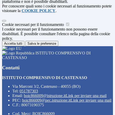
piattaforma e non è possibile disabilitarli.
Per conoscere quali sono i cookie necessari al funzionamento potete
visionare la
COOKIE POLICY
.
Cookie necessari per il funzionamento
I cookie necessari per il funzionamento non possono essere
disabilitati. È possibile consultare l'elenco nella pagina della cookie
policy.
Accetta tutti
Salva le preferenze
ISTITUTO COMPRENSIVO DI
CASTENASO
Contatti
ISTITUTO COMPRENSIVO DI CASTENASO
Via Marconi 3/2, Castenaso - 40055 (BO)
Tel:
051787303
Email:
boic866009@istruzione.it
Link per inviare una mail
PEC:
boic866009@pec.istruzione.it
Link per inviare una mail
C.F.: 80073190375
Cod. Mecc: BOIC866009