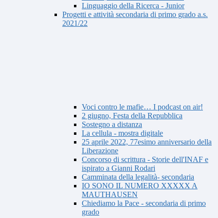
Linguaggio della Ricerca - Junior
Progetti e attività secondaria di primo grado a.s.
2021/22
Voci contro le mafie… I podcast on air!
2 giugno, Festa della Repubblica
Sostegno a distanza
La cellula - mostra digitale
25 aprile 2022, 77esimo anniversario della
Liberazione
Concorso di scrittura - Storie dell'INAF e
ispirato a Gianni Rodari
Camminata della legalità- secondaria
IO SONO IL NUMERO XXXXX A
MAUTHAUSEN
Chiediamo la Pace - secondaria di primo
grado