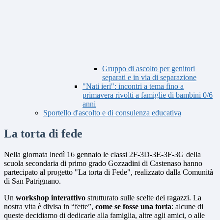
Gruppo di ascolto per genitori
separati e in via di separazione
"Nati ieri": incontri a tema fino a
primavera rivolti a famiglie di bambini 0/6
anni
Sportello d'ascolto e di consulenza educativa
La torta di fede
Nella giornata lnedì 16 gennaio le classi 2F-3D-3E-3F-3G della
scuola secondaria di primo grado Gozzadini di Castenaso hanno
partecipato al progetto "La torta di Fede", realizzato dalla Comunità
di San Patrignano.
Un
workshop interattivo
strutturato sulle scelte dei ragazzi. La
nostra vita è divisa in “fette”,
come se fosse una torta
: alcune di
queste decidiamo di dedicarle alla famiglia, altre agli amici, o alle