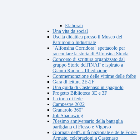
Elaborati
Una vita da social
Uscita didattica presso il Museo del
Patrimonio Industriale
"Alfonsina Corridora" spettacolo per
raccontare la storia di Alfonsina Strada
Concorso di scrittura organizzato dal
gruppo Storie dell'INAF e ispirato a
Gianni Rodari - III edizione
Commemorazione delle vittime delle foibe
Gara di lettura 2E-2F
Una guida di Castenaso in spagnolo
Progetto Biblioteca 3E e 3F
La torta di fede
Campestre 2022
Granarolo 360°
Job Shadowing
78esimo anniversario della battaglia
partigiana di Fiesso e Vigorso
Giornata dell'Unità nazionale e delle Forze
Armate, celebrazioni a Castenaso