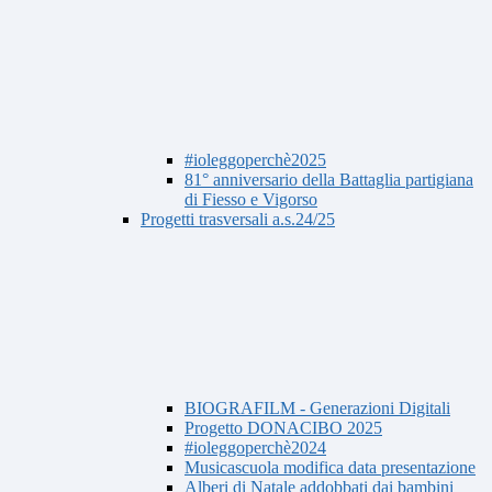
#ioleggoperchè2025
81° anniversario della Battaglia partigiana
di Fiesso e Vigorso
Progetti trasversali a.s.24/25
BIOGRAFILM - Generazioni Digitali
Progetto DONACIBO 2025
#ioleggoperchè2024
Musicascuola modifica data presentazione
Alberi di Natale addobbati dai bambini