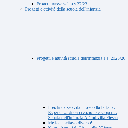
Progetti trasversali a.s.22/23
Progetti e attività della scuola dell'infanzia
Progetti e attività scuola dell'infanzia a.s. 2025/26
I bachi da seta: dall'uovo alla farfalla.
Esperienza di osservazione e scoperta.
Scuola dell'infanzia A.Codivilla Fiesso
Me lo aspettavo diverso!
Nuovi Angoli di Gioco alla "Giostra"