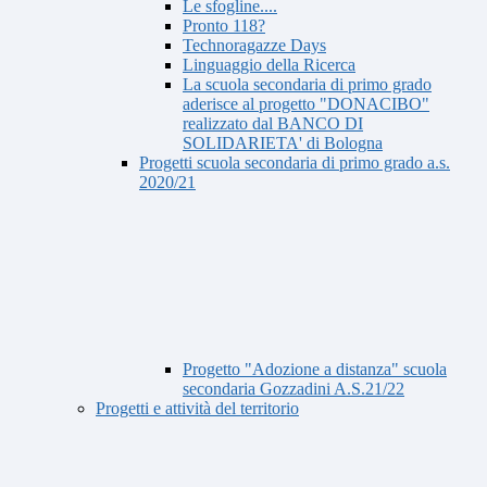
Le sfogline....
Pronto 118?
Technoragazze Days
Linguaggio della Ricerca
La scuola secondaria di primo grado
aderisce al progetto "DONACIBO"
realizzato dal BANCO DI
SOLIDARIETA' di Bologna
Progetti scuola secondaria di primo grado a.s.
2020/21
Progetto "Adozione a distanza" scuola
secondaria Gozzadini A.S.21/22
Progetti e attività del territorio