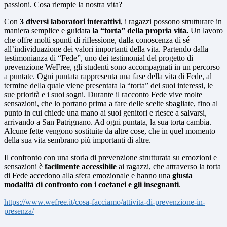
passioni. Cosa riempie la nostra vita?
Con
3 diversi laboratori interattivi
, i ragazzi possono strutturare in
maniera semplice e guidata
la “torta” della propria vita.
Un lavoro
che offre molti spunti di riflessione, dalla conoscenza di sé
all’individuazione dei valori importanti della vita. Partendo dalla
testimonianza di “Fede”, uno dei testimonial del progetto di
prevenzione WeFree, gli studenti sono accompagnati in un percorso
a puntate. Ogni puntata rappresenta una fase della vita di Fede, al
termine della quale viene presentata la “torta” dei suoi interessi, le
sue priorità e i suoi sogni. Durante il racconto Fede vive molte
sensazioni, che lo portano prima a fare delle scelte sbagliate, fino al
punto in cui chiede una mano ai suoi genitori e riesce a salvarsi,
arrivando a San Patrignano. Ad ogni puntata, la sua torta cambia.
Alcune fette vengono sostituite da altre cose, che in quel momento
della sua vita sembrano più importanti di altre.
Il confronto con una storia di prevenzione strutturata su emozioni e
sensazioni è
facilmente accessibile
ai ragazzi, che attraverso la torta
di Fede accedono alla sfera emozionale e hanno una
giusta
modalità di confronto con i coetanei e gli insegnanti
.
https://www.wefree.it/cosa-facciamo/attivita-di-prevenzione-in-
presenza/