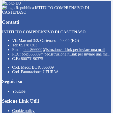
ISTITUTO COMPRENSIVO DI
CASTENASO
Contatti
ISTITUTO COMPRENSIVO DI CASTENASO
Via Marconi 3/2, Castenaso - 40055 (BO)
Tel:
051787303
Email:
boic866009@istruzione.it
Link per inviare una mail
PEC:
boic866009@pec.istruzione.it
Link per inviare una mail
C.F.: 80073190375
Cod. Mecc: BOIC866009
Cod. Fatturazione: UFHR3A
Seguici su
Youtube
Sezione Link Utili
Cookie policy