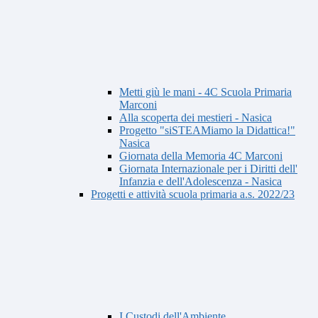
Metti giù le mani - 4C Scuola Primaria
Marconi
Alla scoperta dei mestieri - Nasica
Progetto "siSTEAMiamo la Didattica!"
Nasica
Giornata della Memoria 4C Marconi
Giornata Internazionale per i Diritti dell'
Infanzia e dell'Adolescenza - Nasica
Progetti e attività scuola primaria a.s. 2022/23
I Custodi dell'Ambiente