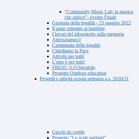
“Community Music Lab: la musica
che unisce”- evento Finale
Giornata della legalità - 23 maggio 2022
Il pane spiegato ai bambini
I lavori del laboratorio sulla memoria
Attrezziamoci!
Camminata della legalità
Chiediamo la Pace
Attività per tutti!
L'orto è per tutti!
FRESU S.O.Stenibile
Progetto Outdoor education
Progetti e attività scuola primaria a.s. 2020/21
Giochi da cortile
Progetto "Le scale parlanti"