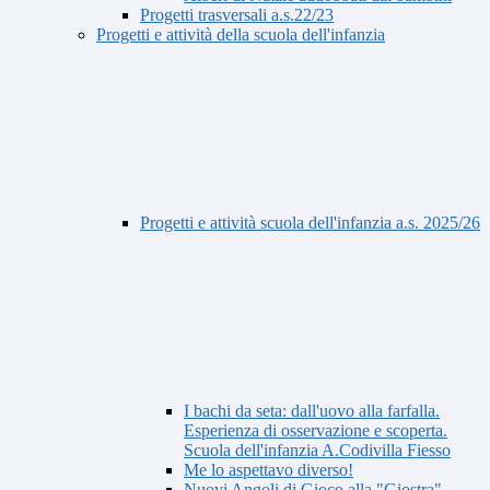
Progetti trasversali a.s.22/23
Progetti e attività della scuola dell'infanzia
Progetti e attività scuola dell'infanzia a.s. 2025/26
I bachi da seta: dall'uovo alla farfalla.
Esperienza di osservazione e scoperta.
Scuola dell'infanzia A.Codivilla Fiesso
Me lo aspettavo diverso!
Nuovi Angoli di Gioco alla "Giostra"