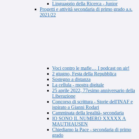
Linguaggio della Ricerca - Junior
Progetti e attività secondaria di primo grado a.s.
2021/22
Voci contro le mafie… I podcast on air!
2 giugno, Festa della Repubblica
Sostegno a distanza
La cellula - mostra digitale
25 aprile 2022, 77esimo anniversario della
Liberazione
Concorso di scrittura - Storie dell'INAF e
ispirato a Gianni Rodari
Camminata della legalità- secondaria
IO SONO IL NUMERO XXXXX A
MAUTHAUSEN
Chiediamo la Pace - secondaria di primo
grado