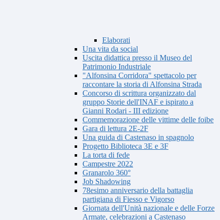
Elaborati
Una vita da social
Uscita didattica presso il Museo del
Patrimonio Industriale
"Alfonsina Corridora" spettacolo per
raccontare la storia di Alfonsina Strada
Concorso di scrittura organizzato dal
gruppo Storie dell'INAF e ispirato a
Gianni Rodari - III edizione
Commemorazione delle vittime delle foibe
Gara di lettura 2E-2F
Una guida di Castenaso in spagnolo
Progetto Biblioteca 3E e 3F
La torta di fede
Campestre 2022
Granarolo 360°
Job Shadowing
78esimo anniversario della battaglia
partigiana di Fiesso e Vigorso
Giornata dell'Unità nazionale e delle Forze
Armate, celebrazioni a Castenaso