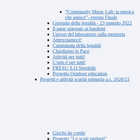
“Community Music Lab: la musica
che unisce”- evento Finale
Giornata della legalità - 23 maggio 2022
Il pane spiegato ai bambini
I lavori del laboratorio sulla memoria
Attrezziamoci!
Camminata della legalità
Chiediamo la Pace
Attività per tutti!
L'orto è per tutti!
FRESU S.O.Stenibile
Progetto Outdoor education
Progetti e attività scuola primaria a.s. 2020/21
Giochi da cortile
Progetto "Le scale parlanti"