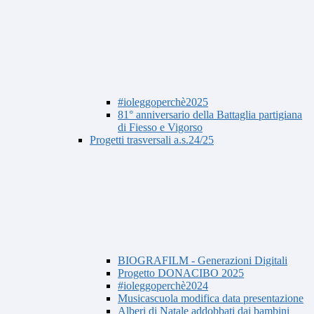
#ioleggoperchè2025
81° anniversario della Battaglia partigiana
di Fiesso e Vigorso
Progetti trasversali a.s.24/25
BIOGRAFILM - Generazioni Digitali
Progetto DONACIBO 2025
#ioleggoperchè2024
Musicascuola modifica data presentazione
Alberi di Natale addobbati dai bambini