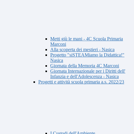
Metti giù le mani - 4C Scuola Primaria
Marconi
Alla scoperta dei mestieri - Nasica
Progetto "siSTEAMiamo la Didattica!"
Nasica
Giornata della Memoria 4C Marconi
Giornata Internazionale per i Diritti dell'
Infanzia e dell'Adolescenza - Nasica
Progetti e attività scuola primaria a.s. 2022/23
I Custodi dell'Ambiente