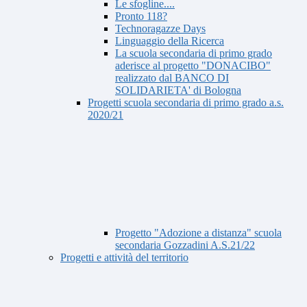
Le sfogline....
Pronto 118?
Technoragazze Days
Linguaggio della Ricerca
La scuola secondaria di primo grado
aderisce al progetto "DONACIBO"
realizzato dal BANCO DI
SOLIDARIETA' di Bologna
Progetti scuola secondaria di primo grado a.s.
2020/21
Progetto "Adozione a distanza" scuola
secondaria Gozzadini A.S.21/22
Progetti e attività del territorio