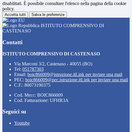
disabilitati. È possibile consultare l'elenco nella pagina della cookie
policy.
Accetta tutti
Salva le preferenze
ISTITUTO COMPRENSIVO DI
CASTENASO
Contatti
ISTITUTO COMPRENSIVO DI CASTENASO
Via Marconi 3/2, Castenaso - 40055 (BO)
Tel:
051787303
Email:
boic866009@istruzione.it
Link per inviare una mail
PEC:
boic866009@pec.istruzione.it
Link per inviare una mail
C.F.: 80073190375
Cod. Mecc: BOIC866009
Cod. Fatturazione: UFHR3A
Seguici su
Youtube