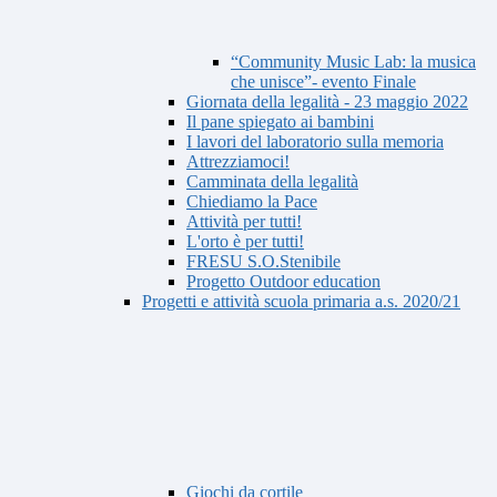
“Community Music Lab: la musica
che unisce”- evento Finale
Giornata della legalità - 23 maggio 2022
Il pane spiegato ai bambini
I lavori del laboratorio sulla memoria
Attrezziamoci!
Camminata della legalità
Chiediamo la Pace
Attività per tutti!
L'orto è per tutti!
FRESU S.O.Stenibile
Progetto Outdoor education
Progetti e attività scuola primaria a.s. 2020/21
Giochi da cortile