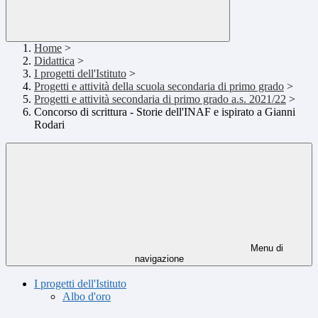
Home
>
Didattica
>
I progetti dell'Istituto
>
Progetti e attività della scuola secondaria di primo grado
>
Progetti e attività secondaria di primo grado a.s. 2021/22
>
Concorso di scrittura - Storie dell'INAF e ispirato a Gianni
Rodari
Menu di
navigazione
I progetti dell'Istituto
Albo d'oro