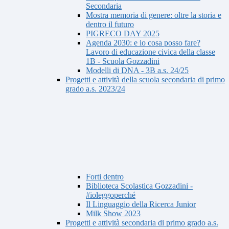
Secondaria
Mostra memoria di genere: oltre la storia e
dentro il futuro
PIGRECO DAY 2025
Agenda 2030: e io cosa posso fare?
Lavoro di educazione civica della classe
1B - Scuola Gozzadini
Modelli di DNA - 3B a.s. 24/25
Progetti e attività della scuola secondaria di primo
grado a.s. 2023/24
Forti dentro
Biblioteca Scolastica Gozzadini -
#ioleggoperché
Il Linguaggio della Ricerca Junior
Milk Show 2023
Progetti e attività secondaria di primo grado a.s.