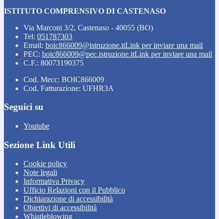
ISTITUTO COMPRENSIVO DI CASTENASO
Via Marconi 3/2, Castenaso - 40055 (BO)
Tel:
051787303
Email:
boic866009@istruzione.it
Link per inviare una mail
PEC:
boic866009@pec.istruzione.it
Link per inviare una mail
C.F.: 80073190375
Cod. Mecc: BOIC866009
Cod. Fatturazione: UFHR3A
Seguici su
Youtube
Sezione Link Utili
Cookie policy
Note legali
Informativa Privacy
Ufficio Relazioni con il Pubblico
Dichiarazione di accessibilità
Obiettivi di accessibilità
Whistleblowing