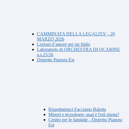
CAMMINATA DELLA LEGALITA' - 20
MARZO 2026
Lezioni d’amore per un figlio
Laboratorio di ORCHESTRA DI OCARINE
a.s.25/26
Distretto Pianura Est
Rispettiamoci Facciamo Balotta
Minori e tecnologie: qual è l'età giusta?
Centro per le famiglie - Distretto Pianura
Est