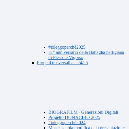
#ioleggoperchè2025
81° anniversario della Battaglia partigiana
di Fiesso e Vigorso
Progetti trasversali a.s.24/25
BIOGRAFILM - Generazioni Digitali
Progetto DONACIBO 2025
#ioleggoperchè2024
Musicascuola modifica data presentazione