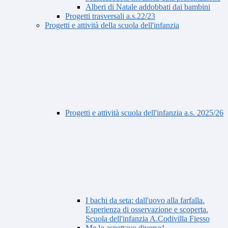
Alberi di Natale addobbati dai bambini
Progetti trasversali a.s.22/23
Progetti e attività della scuola dell'infanzia
Progetti e attività scuola dell'infanzia a.s. 2025/26
I bachi da seta: dall'uovo alla farfalla.
Esperienza di osservazione e scoperta.
Scuola dell'infanzia A.Codivilla Fiesso
Me lo aspettavo diverso!