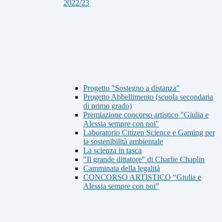
2022/23
Progetto "Sostegno a distanza"
Progetto Abbellimento (scuola secondaria
di primo grado)
Premiazione concorso artistico "Giulia e
Alessia sempre con noi"
Laboratorio Citizen Science e Gaming per
la sostenibilità ambientale
La scienza in tasca
"Il grande dittatore" di Charlie Chaplin
Camminata della legalità
CONCORSO ARTISTICO “Giulia e
Alessia sempre con noi”