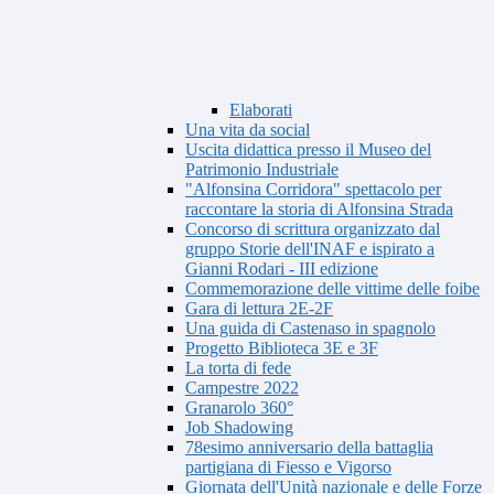
Elaborati
Una vita da social
Uscita didattica presso il Museo del
Patrimonio Industriale
"Alfonsina Corridora" spettacolo per
raccontare la storia di Alfonsina Strada
Concorso di scrittura organizzato dal
gruppo Storie dell'INAF e ispirato a
Gianni Rodari - III edizione
Commemorazione delle vittime delle foibe
Gara di lettura 2E-2F
Una guida di Castenaso in spagnolo
Progetto Biblioteca 3E e 3F
La torta di fede
Campestre 2022
Granarolo 360°
Job Shadowing
78esimo anniversario della battaglia
partigiana di Fiesso e Vigorso
Giornata dell'Unità nazionale e delle Forze