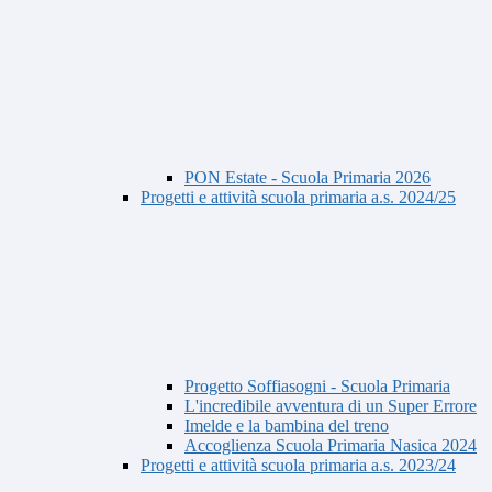
PON Estate - Scuola Primaria 2026
Progetti e attività scuola primaria a.s. 2024/25
Progetto Soffiasogni - Scuola Primaria
L'incredibile avventura di un Super Errore
Imelde e la bambina del treno
Accoglienza Scuola Primaria Nasica 2024
Progetti e attività scuola primaria a.s. 2023/24