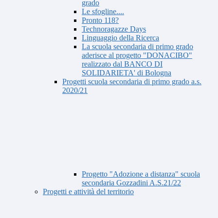
grado
Le sfogline....
Pronto 118?
Technoragazze Days
Linguaggio della Ricerca
La scuola secondaria di primo grado
aderisce al progetto "DONACIBO"
realizzato dal BANCO DI
SOLIDARIETA' di Bologna
Progetti scuola secondaria di primo grado a.s.
2020/21
Progetto "Adozione a distanza" scuola
secondaria Gozzadini A.S.21/22
Progetti e attività del territorio